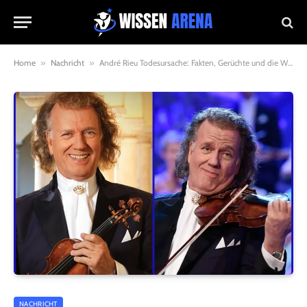
Home
»
Nachricht
»
André Rieu Todesursache: Fakten, Gerüchte und die Wahrheit
NACHRICHT