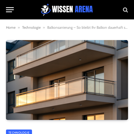
Home
»
Technologie
»
Balkonsanierung – So bleibt Ihr Balkon dauerhaft sicher und attraktiv
TECHNOLOGIE