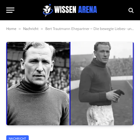
Home
»
Nachricht
»
Bert Trautmann Ehepartner – Die bewegte Liebes- und Familiengeschichte einer Fußball-Legende
NACHRICHT