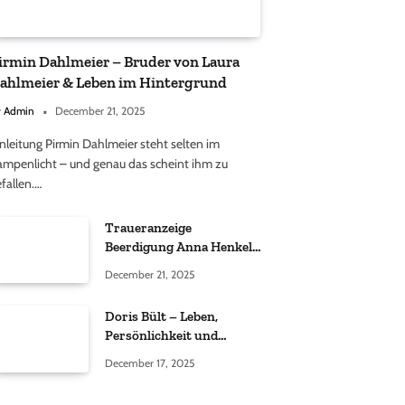
irmin Dahlmeier – Bruder von Laura
ahlmeier & Leben im Hintergrund
y
Admin
December 21, 2025
nleitung Pirmin Dahlmeier steht selten im
ampenlicht – und genau das scheint ihm zu
fallen.…
Traueranzeige
Beerdigung Anna Henkel
Grönemeyer – Was
December 21, 2025
wirklich bekannt ist und
was nicht bestätigt wurde
Doris Bült – Leben,
Persönlichkeit und
öffentliche
December 17, 2025
Wahrnehmung