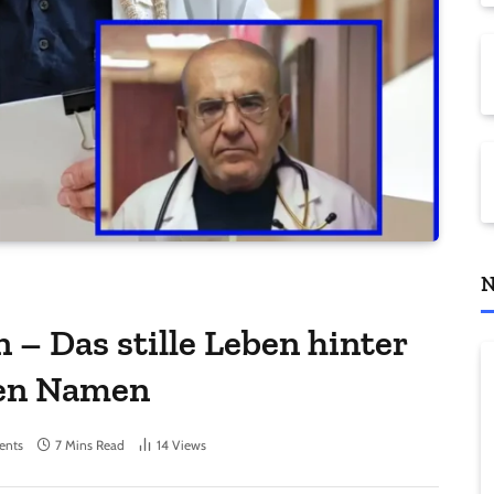
N
– Das stille Leben hinter
ten Namen
ents
7 Mins Read
14
Views