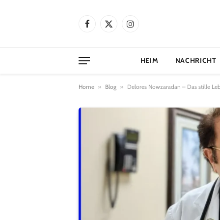
Facebook
X
Instagram
(Twitter)
HEIM
NACHRICHT
Home
»
Blog
»
Delores Nowzaradan – Das stille L