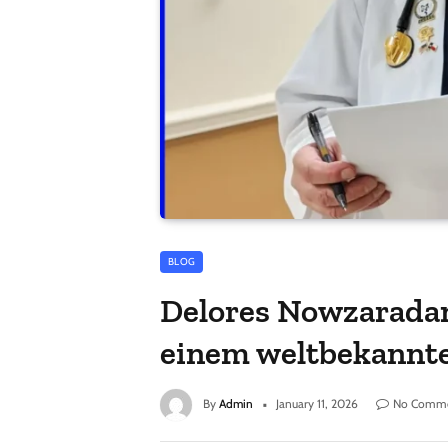
BLOG
Delores Nowzaradan 
einem weltbekann
By
Admin
January 11, 2026
No Comm