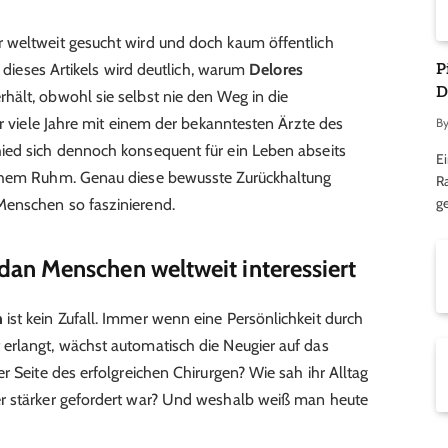
r weltweit gesucht wird und doch kaum öffentlich
P
n dieses Artikels wird deutlich, warum
Delores
D
hält, obwohl sie selbst nie den Weg in die
er viele Jahre mit einem der bekanntesten Ärzte des
B
ied sich dennoch konsequent für ein Leben abseits
Ei
ichem Ruhm. Genau diese bewusste Zurückhaltung
R
ge
 Menschen so faszinierend.
n Menschen weltweit interessiert
n
ist kein Zufall. Immer wenn eine Persönlichkeit durch
erlangt, wächst automatisch die Neugier auf das
r Seite des erfolgreichen Chirurgen? Wie sah ihr Alltag
r stärker gefordert war? Und weshalb weiß man heute