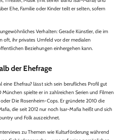
el, Theater, Musik (mit seiner Band
Isar-Mafia
) und
ber Ehe, Familie oder Kinder teilt er selten, sofern
 ungewöhnliches Verhalten: Gerade Künstler, die im
n oft, ihr privates Umfeld vor der medialen
öffentlichen Beziehungen einhergehen kann.
alb der Ehefrage
eine Ehefrau? lässt sich sein berufliches Profil gut
 München spielte er in zahlreichen Serien und Filmen
e oder Die Rosenheim-Cops. Er gründete 2010 die
a, die seit 2012 nur noch Isar-Mafia heißt und sich
ountry und Folk auszeichnet.
 Interviews zu Themen wie Kulturförderung während