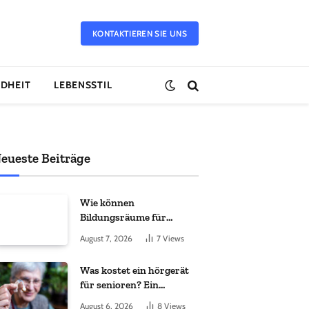
KONTAKTIEREN SIE UNS
DHEIT
LEBENSSTIL
eueste Beiträge
Wie können
Bildungsräume für
Flüchtlingskinder schnell
August 7, 2026
7
Views
geschaffen werden?
Was kostet ein hörgerät
für senioren? Ein
vollständiger leitfaden
August 6, 2026
8
Views