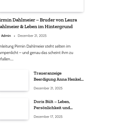
irmin Dahlmeier – Bruder von Laura
ahlmeier & Leben im Hintergrund
y
Admin
December 21, 2025
nleitung Pirmin Dahlmeier steht selten im
ampenlicht – und genau das scheint ihm zu
fallen.…
Traueranzeige
Beerdigung Anna Henkel
Grönemeyer – Was
December 21, 2025
wirklich bekannt ist und
was nicht bestätigt wurde
Doris Bült – Leben,
Persönlichkeit und
öffentliche
December 17, 2025
Wahrnehmung