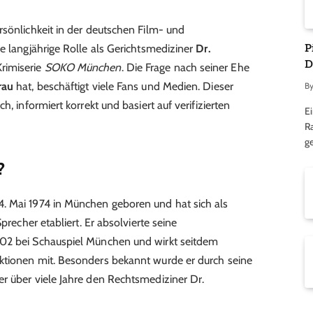
rsönlichkeit in der deutschen Film- und
P
e langjährige Rolle als Gerichtsmediziner
Dr.
D
rimiserie
SOKO München
. Die Frage nach seiner Ehe
rau
hat, beschäftigt viele Fans und Medien. Dieser
B
h, informiert korrekt und basiert auf verifizierten
Ei
R
ge
?
. Mai 1974 in München geboren und hat sich als
precher etabliert. Er absolvierte seine
002 bei Schauspiel München und wirkt seitdem
ktionen mit. Besonders bekannt wurde er durch seine
r er über viele Jahre den Rechtsmediziner Dr.