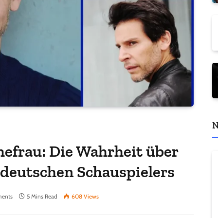
N
hefrau: Die Wahrheit über
 deutschen Schauspielers
ents
5 Mins Read
608
Views