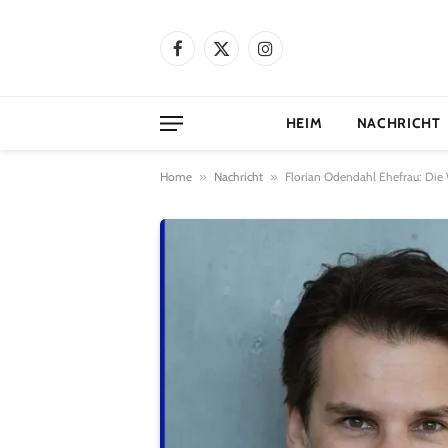
Facebook
X
Instagram
(Twitter)
HEIM
NACHRICHT
Home
»
Nachricht
»
Florian Odendahl Ehefrau: Die 