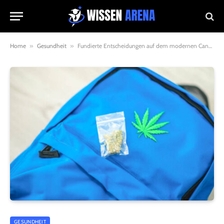
Home
»
Gesundheit
»
Fundierte Entscheidungen auf dem modernen Cannabissamenmarkt
GESUNDHEIT