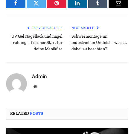
Facebook
Twitter
Pinterest
LinkedIn
Tumblr
Email
PREVIOUS ARTICLE
NEXT ARTICLE
UV Gel Nagellack und nägel
Schwermontage im
frühling – frischer Start für
industriellen Umfeld – was ist
deine Maniküre
dabei zu beachten?
Admin
Website
RELATED
POSTS