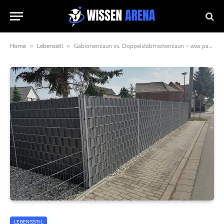
Home
»
Lebensstil
»
Gabionenzaun vs. Doppelstabmattenzaun – was passt besser zu Ihrem Garten?
LEBENSSTIL