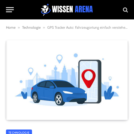
Home
»
Technologie
»
GPS Tracker Auto: Fahrzeugortung einfach verstehen und im Alltag sinnvoll nutzen
TECHNOLOGIE