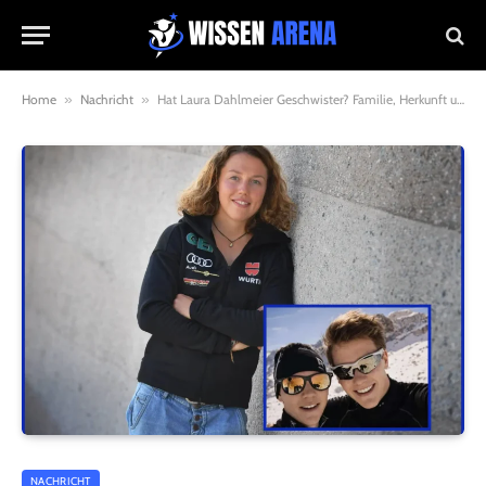
Home
»
Nachricht
»
Hat Laura Dahlmeier Geschwister? Familie, Herkunft und das Leben der Olympiasiegerin
NACHRICHT