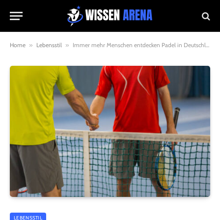
Home
»
Lebensstil
»
Immer mehr Menschen entdecken Padel in Deutschland
LEBENSSTIL