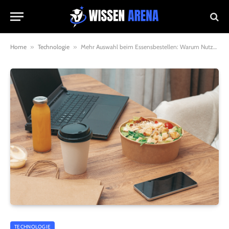
Home
»
Technologie
»
Mehr Auswahl beim Essensbestellen: Warum Nutzer heute mehrere Lieferplattformen verwenden
TECHNOLOGIE