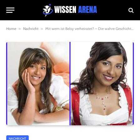
Home
»
Nachricht
»
Mit wem ist Belsy verheiratet? – Die wahre Geschichte hinter der Privatsphäre der Sängerin
NACHRICHT