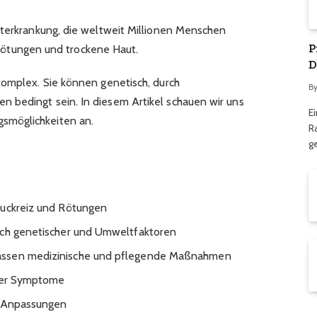
uterkrankung, die weltweit Millionen Menschen
P
z, Rötungen und trockene Haut.
D
komplex. Sie können genetisch, durch
B
 bedingt sein. In diesem Artikel schauen wir uns
E
smöglichkeiten an.
R
g
Juckreiz und Rötungen
ich genetischer und Umweltfaktoren
assen medizinische und pflegende Maßnahmen
 der Symptome
e-Anpassungen