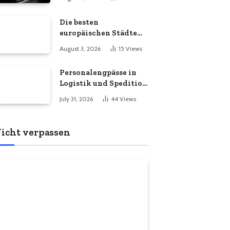
Die besten
europäischen Städte
für ein Masterstudium
August 3, 2026
15
Views
im Ausland
Personalengpässe in
Logistik und Spedition
– flexible Modelle für
July 31, 2026
44
Views
Lager und Versand
icht verpassen