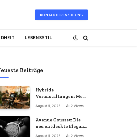
KONTAKTIEREN SIE UNS
DHEIT
LEBENSSTIL
eueste Beiträge
Hybride
Veranstaltungen: Mehr
Reichweite durch
August 5, 2026
2
Views
moderne Technik
Avenue Gousset: Die
neu entdeckte Eleganz
der Taschenuhr
August 5, 2026
2
Views