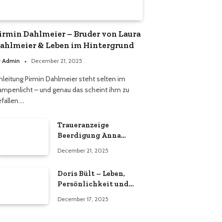
irmin Dahlmeier – Bruder von Laura
ahlmeier & Leben im Hintergrund
y
Admin
December 21, 2025
inleitung Pirmin Dahlmeier steht selten im
ampenlicht – und genau das scheint ihm zu
efallen.…
Traueranzeige
Beerdigung Anna
Henkel Grönemeyer –
December 21, 2025
Was wirklich bekannt
ist und was nicht
Doris Bült – Leben,
bestätigt wurde
Persönlichkeit und
öffentliche
December 17, 2025
Wahrnehmung