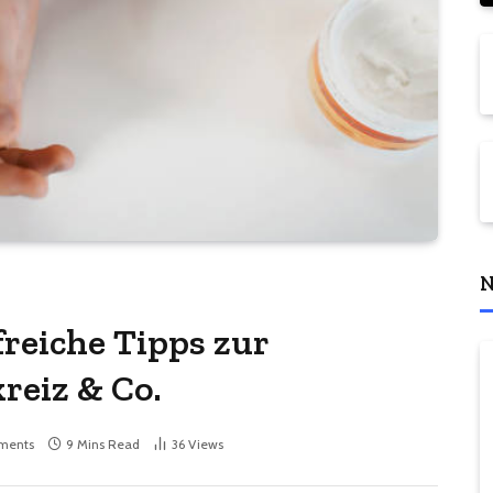
N
freiche Tipps zur
reiz & Co.
ments
9 Mins Read
36
Views