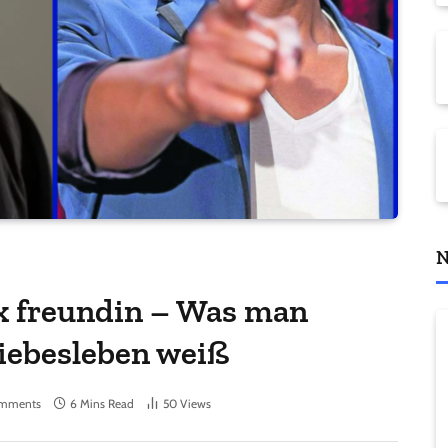
N
x freundin – Was man
Liebesleben weiß
mments
6 Mins Read
50
Views