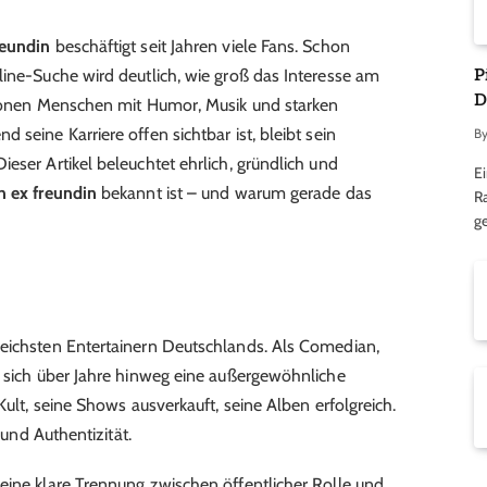
reundin
beschäftigt seit Jahren viele Fans. Schon
P
line-Suche wird deutlich, wie groß das Interesse am
D
llionen Menschen mit Humor, Musik und starken
 seine Karriere offen sichtbar ist, bleibt sein
B
eser Artikel beleuchtet ehrlich, gründlich und
Ei
n ex freundin
bekannt ist – und warum gerade das
R
ge
reichsten Entertainern Deutschlands. Als Comedian,
r sich über Jahre hinweg eine außergewöhnliche
Kult, seine Shows ausverkauft, seine Alben erfolgreich.
 und Authentizität.
eine klare Trennung zwischen öffentlicher Rolle und