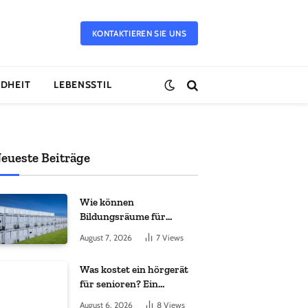
KONTAKTIEREN SIE UNS
DHEIT
LEBENSSTIL
eueste Beiträge
Wie können
Bildungsräume für
Flüchtlingskinder schnell
August 7, 2026
7
Views
geschaffen werden?
Was kostet ein hörgerät
für senioren? Ein
vollständiger leitfaden
August 6, 2026
8
Views