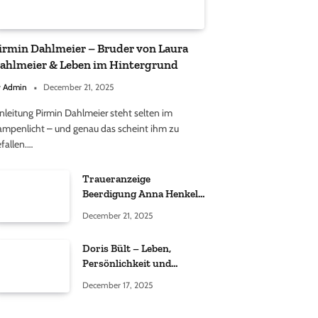
irmin Dahlmeier – Bruder von Laura
ahlmeier & Leben im Hintergrund
y
Admin
December 21, 2025
nleitung Pirmin Dahlmeier steht selten im
ampenlicht – und genau das scheint ihm zu
fallen.…
Traueranzeige
Beerdigung Anna Henkel
Grönemeyer – Was
December 21, 2025
wirklich bekannt ist und
was nicht bestätigt wurde
Doris Bült – Leben,
Persönlichkeit und
öffentliche
December 17, 2025
Wahrnehmung