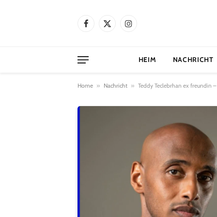
Facebook
X
Instagram
(Twitter)
HEIM
NACHRICHT
Home
»
Nachricht
»
Teddy Teclebrhan ex freundin –