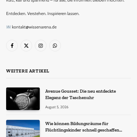
Kurz, klar und spannend – für alle, die informiert bleiben möchten.
Entdecken. Verstehen. Inspirieren lassen.
kontakt@wissenarena.de
Facebook
X
Instagram
WhatsApp
(Twitter)
WEITERE ARTIKEL
Avenue Gousset: Die neu entdeckte
Eleganz der Taschenuhr
August 5, 2026
Wie können Bildungsräume für
Flüchtlingskinder schnell geschaffen
werden?