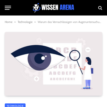
Home
»
Technologie
»
Warum das Vernachlässigen von Augenuntersuchungen mehr als nur das Sehvermögen beeinträchtigen kann
TECHNOLOGIE