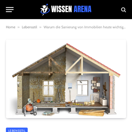
Home
»
Lebensstil
»
Warum die Sanierung von Immobilien heute wichtiger ist denn je
LEBENSSTIL