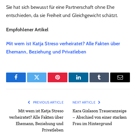
Sie hat sich bewusst für eine Partnerschaft ohne Ehe
entschieden, da sie Freiheit und Gleichgewicht schätzt.
Empfohlener Artikel
Mit wem ist Katja Streso verheiratet? Alle Fakten über
Ehemann, Beziehung und Privatleben
Facebook
Twitter
Pinterest
LinkedIn
Tumblr
Email
PREVIOUS ARTICLE
NEXT ARTICLE
Mit wem ist Katja Streso
Kara Gislason Traueranzeige
verheiratet? Alle Fakten über
– Abschied von einer starken
Ehemann, Beziehung und
Frau im Hintergrund
Privatleben