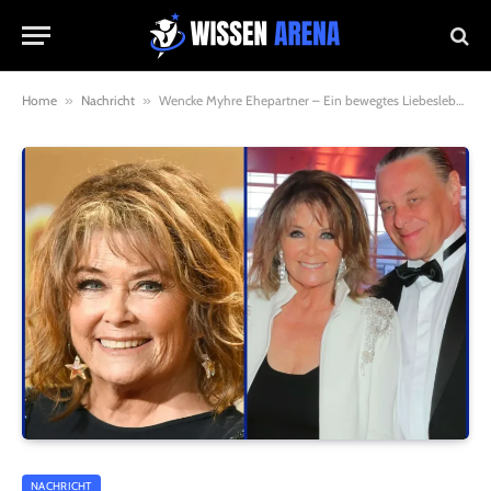
Home
»
Nachricht
»
Wencke Myhre Ehepartner – Ein bewegtes Liebesleben zwischen Bühne, Familie und Neuanfang
NACHRICHT