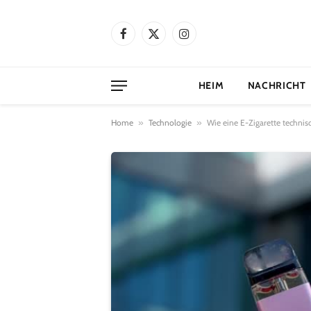
Facebook
X
Instagram
(Twitter)
HEIM
NACHRICHT
Home
»
Technologie
»
Wie eine E-Zigarette technis