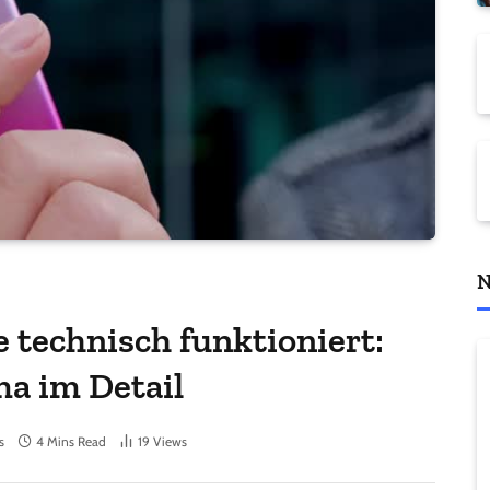
N
e technisch funktioniert:
ma im Detail
s
4 Mins Read
19
Views