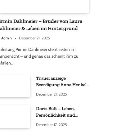
irmin Dahlmeier – Bruder von Laura
ahlmeier & Leben im Hintergrund
y
Admin
December 21, 2025
nleitung Pirmin Dahlmeier steht selten im
ampenlicht – und genau das scheint ihm zu
fallen.…
Traueranzeige
Beerdigung Anna Henkel
Grönemeyer – Was
December 21, 2025
wirklich bekannt ist und
was nicht bestätigt wurde
Doris Bült – Leben,
Persönlichkeit und
öffentliche
December 17, 2025
Wahrnehmung