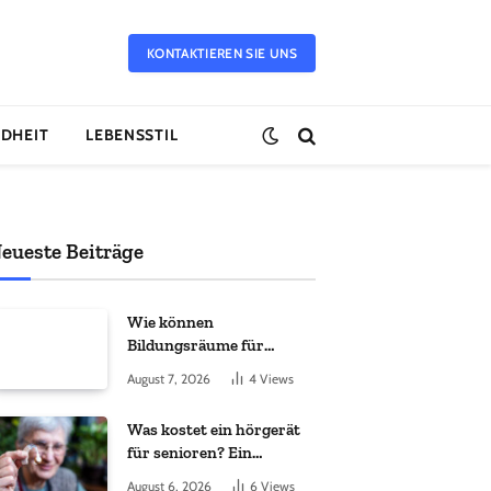
KONTAKTIEREN SIE UNS
DHEIT
LEBENSSTIL
eueste Beiträge
Wie können
Bildungsräume für
Flüchtlingskinder schnell
August 7, 2026
4
Views
geschaffen werden?
Was kostet ein hörgerät
für senioren? Ein
vollständiger leitfaden
August 6, 2026
6
Views