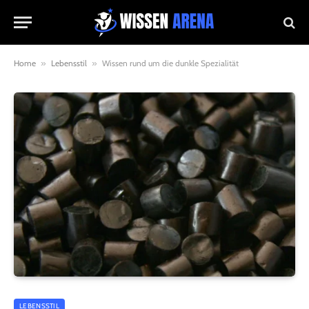
Home
»
Lebensstil
»
Wissen rund um die dunkle Spezialität
LEBENSSTIL