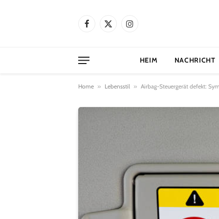
Facebook
X
Instagram
(Twitter)
HEIM
NACHRICHT
Home
»
Lebensstil
»
Airbag-Steuergerät defekt: Sy