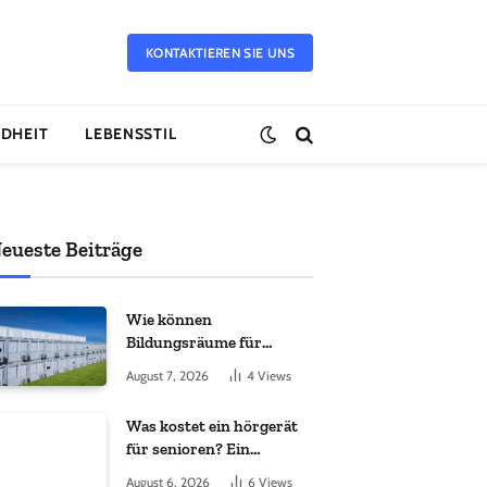
KONTAKTIEREN SIE UNS
DHEIT
LEBENSSTIL
eueste Beiträge
Wie können
Bildungsräume für
Flüchtlingskinder schnell
August 7, 2026
4
Views
geschaffen werden?
Was kostet ein hörgerät
für senioren? Ein
vollständiger leitfaden
August 6, 2026
6
Views