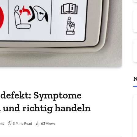
N
 defekt: Symptome
 und richtig handeln
ts
3 Mins Read
63
Views