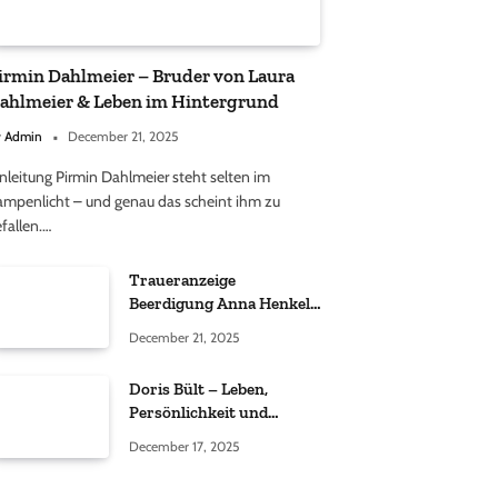
irmin Dahlmeier – Bruder von Laura
ahlmeier & Leben im Hintergrund
y
Admin
December 21, 2025
nleitung Pirmin Dahlmeier steht selten im
ampenlicht – und genau das scheint ihm zu
fallen.…
Traueranzeige
Beerdigung Anna Henkel
Grönemeyer – Was
December 21, 2025
wirklich bekannt ist und
was nicht bestätigt wurde
Doris Bült – Leben,
Persönlichkeit und
öffentliche
December 17, 2025
Wahrnehmung