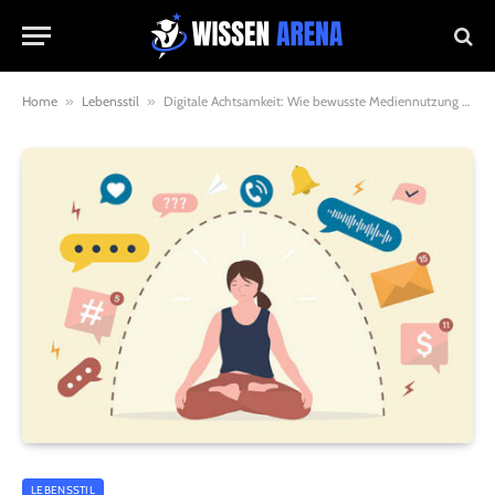
Home
»
Lebensstil
»
Digitale Achtsamkeit: Wie bewusste Mediennutzung unsere Konzentration beeinflusst
LEBENSSTIL