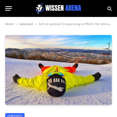
Home
»
Lebensstil
»
Schi ist optional, Entspannung ist Pflicht: Der ultimative Guide für ein luxuriöses Bergwochenende
LEBENSSTIL