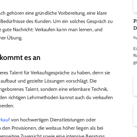
ch gehören eine gründliche Vorbereitung, eine klare
P
er Bedürfnisse des Kunden. Um ein solches Gespräch zu
D
ie gute Nachricht: Verkaufen kann man lernen, und
aher Übung.
B
Ei
R
f kommt es an
ge
res Talent für Verkaufsgespräche zu haben, denn sie
aufbaut und gezielte Lösungen vorschlägt. Die
 angeborenes Talent, sondern eine erlernbare Technik,
it den richtigen Lehrmethoden kannst auch du verkaufen
werden.
rkauf
von hochwertigen Dienstleistungen oder
in den Provisionen, die weitaus höher liegen als bei
genseitige Zuversicht sowie eine intensive Beratung