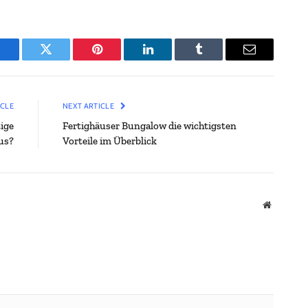
Facebook
Twitter
Pinterest
LinkedIn
Tumblr
Email
ICLE
NEXT ARTICLE
ige
Fertighäuser Bungalow die wichtigsten
us?
Vorteile im Überblick
Website