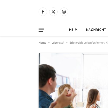
Facebook
X
Instagram
(Twitter)
HEIM
NACHRICHT
Home
»
Lebensstil
»
Erfolgreich verkaufen lernen: