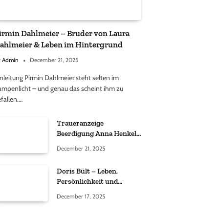
irmin Dahlmeier – Bruder von Laura
ahlmeier & Leben im Hintergrund
y
Admin
December 21, 2025
nleitung Pirmin Dahlmeier steht selten im
ampenlicht – und genau das scheint ihm zu
fallen.…
Traueranzeige
Beerdigung Anna Henkel
Grönemeyer – Was
December 21, 2025
wirklich bekannt ist und
was nicht bestätigt wurde
Doris Bült – Leben,
Persönlichkeit und
öffentliche
December 17, 2025
Wahrnehmung