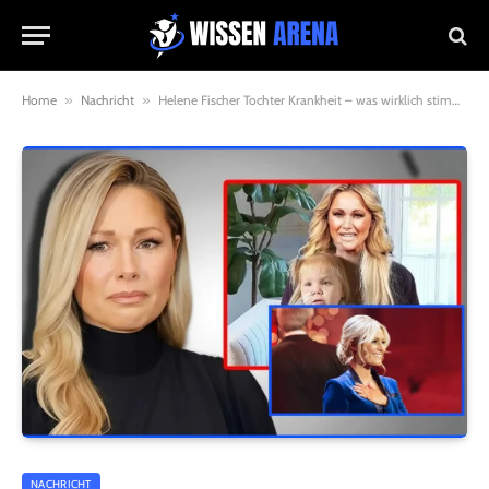
Home
»
Nachricht
»
Helene Fischer Tochter Krankheit – was wirklich stimmt und warum so viele Gerüchte kursieren
NACHRICHT