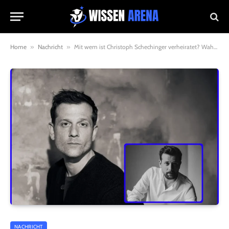
Home
»
Nachricht
»
Mit wem ist Christoph Schechinger verheiratet? Wahrheit, Gerüchte und sein bewusst privates Leben
NACHRICHT