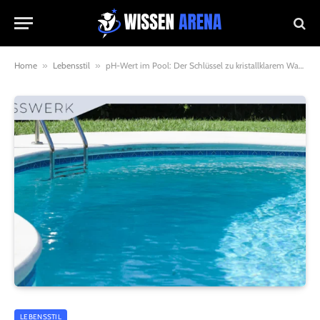
Home
»
Lebensstil
»
pH-Wert im Pool: Der Schlüssel zu kristallklarem Wasser
LEBENSSTIL